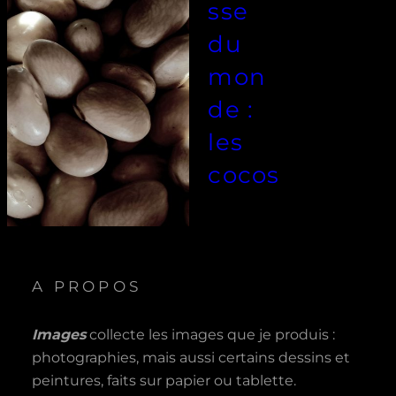
sse
du
mon
de :
les
cocos
A PROPOS
Images
collecte les images que je produis :
photographies, mais aussi certains dessins et
peintures, faits sur papier ou tablette.