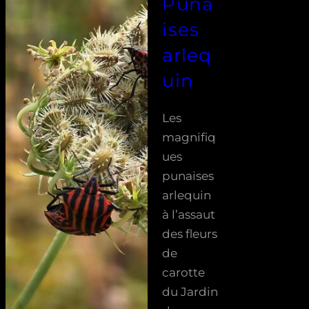
Puna
ises
arleq
uin
Les
magnifiq
ues
punaises
arlequin
à l’assaut
des fleurs
de
carotte
du Jardin