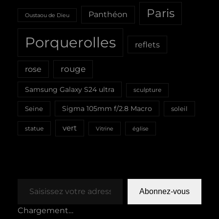
Paris
Panthéon
Oustaou de Dieu
Porquerolles
reflets
rouge
rose
Samsung Galaxy S24 ultra
sculpture
Sigma 105mm f/2.8 Macro
Seine
soleil
vert
statue
Vitrine
église
Saisissez votre adresse e-mail…
Abonnez-vous
Chargement…