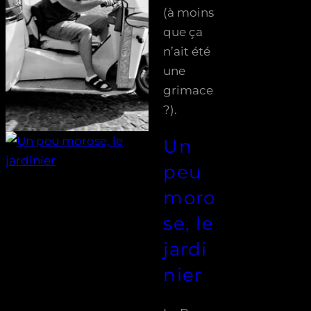
(à moins
que ça
n’ait été
une
grimace
?).
Un
peu
moro
se, le
jardi
nier