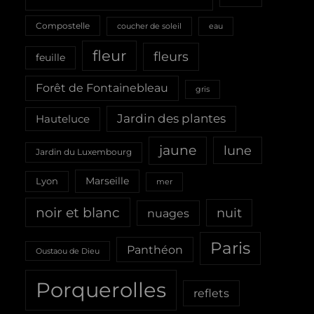
Compostelle
coucher de soleil
eau
fleur
fleurs
feuille
Forêt de Fontainebleau
gris
Jardin des plantes
Hauteluce
jaune
lune
Jardin du Luxembourg
Marseille
Lyon
mer
noir et blanc
nuit
nuages
Paris
Panthéon
Oustaou de Dieu
Porquerolles
reflets