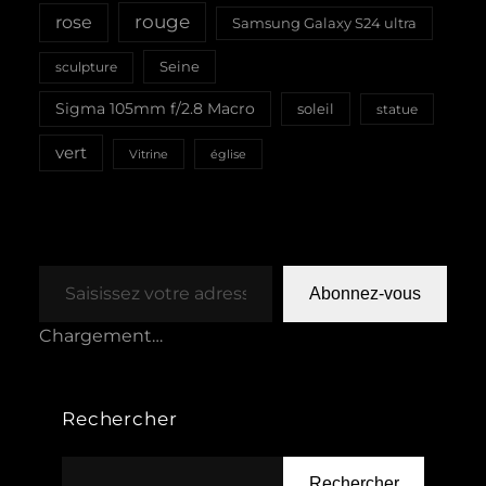
rouge
rose
Samsung Galaxy S24 ultra
Seine
sculpture
Sigma 105mm f/2.8 Macro
soleil
statue
vert
Vitrine
église
Saisissez votre adresse e-mail…
Abonnez-vous
Chargement…
Rechercher
Rechercher