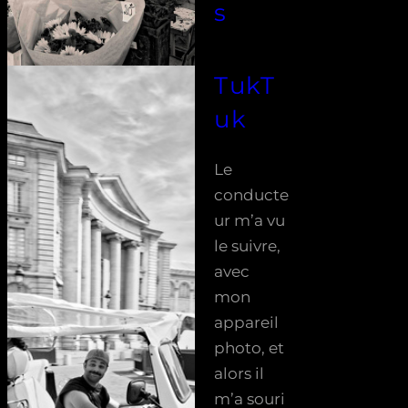
s
TukT
uk
Le
conducte
ur m’a vu
le suivre,
avec
mon
appareil
photo, et
alors il
m’a souri