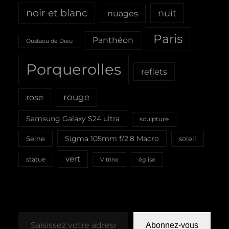
noir et blanc
nuit
nuages
Paris
Panthéon
Oustaou de Dieu
Porquerolles
reflets
rouge
rose
Samsung Galaxy S24 ultra
sculpture
Sigma 105mm f/2.8 Macro
Seine
soleil
vert
statue
Vitrine
église
Saisissez votre adresse e-mail…
Abonnez-vous