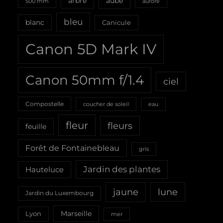
aube
arbre
500 mm
aurore
bleu
blanc
Canicule
Canon 5D Mark IV
Canon 50mm f/1.4
ciel
Compostelle
coucher de soleil
eau
fleur
fleurs
feuille
Forêt de Fontainebleau
gris
Jardin des plantes
Hauteluce
jaune
lune
Jardin du Luxembourg
Marseille
Lyon
mer