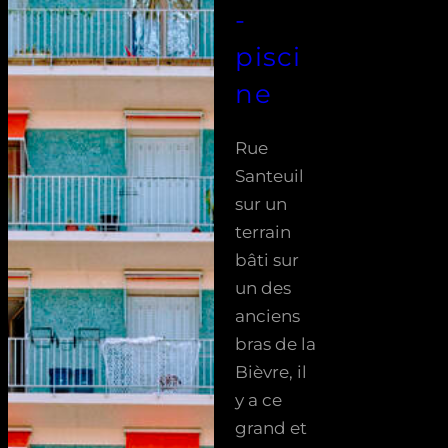
-
pisci
ne
Rue
Santeuil
sur un
terrain
bâti sur
un des
anciens
bras de la
Bièvre, il
y a ce
grand et