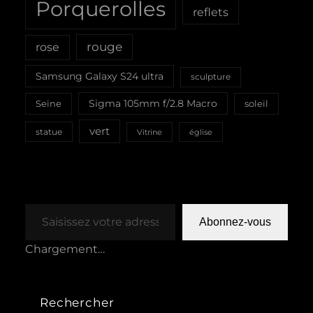
Porquerolles
reflets
rouge
rose
Samsung Galaxy S24 ultra
sculpture
Sigma 105mm f/2.8 Macro
Seine
soleil
vert
statue
Vitrine
église
Saisissez votre adresse e-mail…
Abonnez-vous
Chargement…
Rechercher