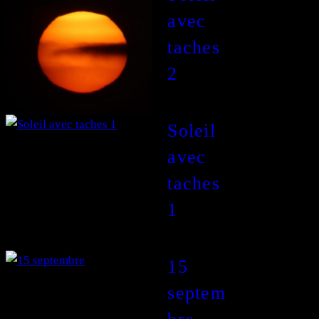
avec
taches
2
Soleil
avec
taches
1
15
septem