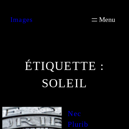
Aller
au
Images
contenu
ÉTIQUETTE :
SOLEIL
Nec
Plurib