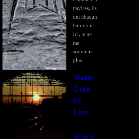
navires, ils
ont chacun
leur nom.
Ici, je ne
me
souviens
plus.
Matin
Gare
de
Lyon
Soleil