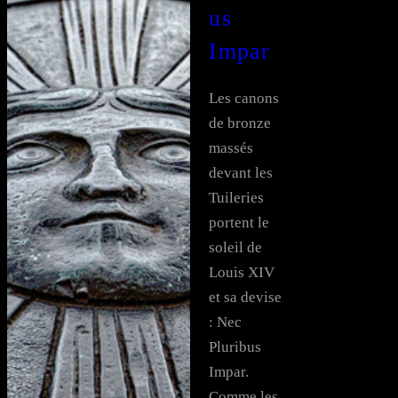
us
Impar
Les canons
de bronze
massés
devant les
Tuileries
portent le
soleil de
Louis XIV
et sa devise
: Nec
Pluribus
Impar.
Comme les