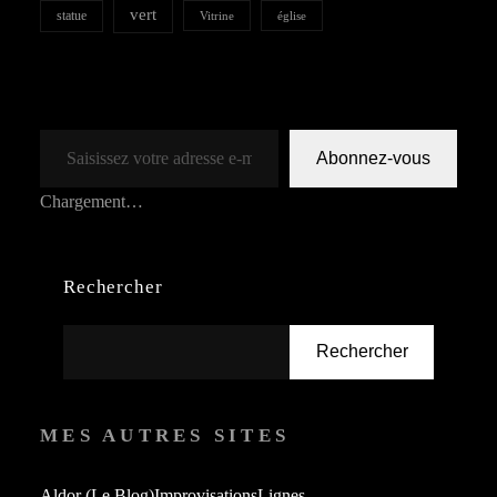
vert
statue
Vitrine
église
Saisissez votre adresse e-mail…
Abonnez-vous
Chargement…
Rechercher
Rechercher
MES AUTRES SITES
Aldor (le Blog)
Improvisations
Lignes