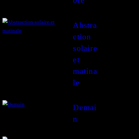
bre
Abstra
ction
solaire
et
matina
le
Demai
n