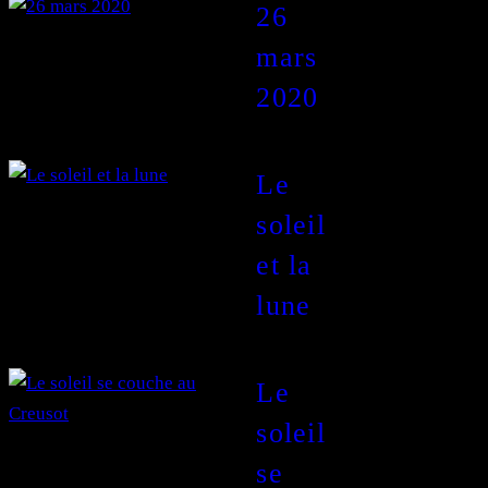
26
mars
2020
Le
soleil
et la
lune
Le
soleil
se