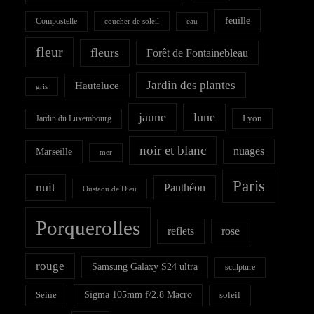
feuille
Compostelle
coucher de soleil
eau
fleur
fleurs
Forêt de Fontainebleau
Jardin des plantes
Hauteluce
gris
jaune
lune
Lyon
Jardin du Luxembourg
noir et blanc
nuages
Marseille
mer
Paris
nuit
Panthéon
Oustaou de Dieu
Porquerolles
reflets
rose
rouge
Samsung Galaxy S24 ultra
sculpture
Sigma 105mm f/2.8 Macro
Seine
soleil