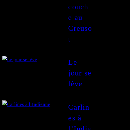
couch
e au
Creuso
t
Le
jour se
lève
Carlin
es à
l’Indie