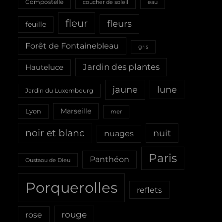
Compostelle
coucher de soleil
eau
fleur
fleurs
feuille
Forêt de Fontainebleau
gris
Jardin des plantes
Hauteluce
jaune
lune
Jardin du Luxembourg
Marseille
Lyon
mer
noir et blanc
nuit
nuages
Paris
Panthéon
Oustaou de Dieu
Porquerolles
reflets
rouge
rose