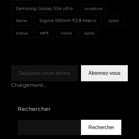
Samsung Galaxy S24 ultra
sculpture
Sigma 105mm f/2.8 Macro
Seine
soleil
vert
statue
Vitrine
église
Saisissez votre adresse e-mail…
Abonnez-vous
Chargement…
Rechercher
Rechercher