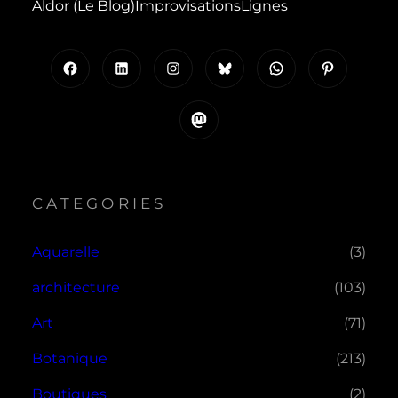
Aldor (le Blog)
Improvisations
Lignes
Facebook
LinkedIn
Instagram
Bluesky
WhatsApp
Pinterest
Mastodon
CATEGORIES
Aquarelle
(3)
architecture
(103)
Art
(71)
Botanique
(213)
Boutiques
(2)