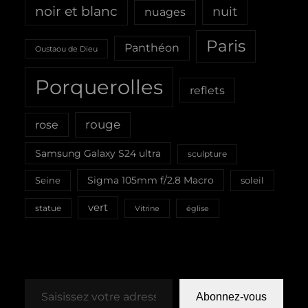
noir et blanc
nuit
nuages
Paris
Panthéon
Oustaou de Dieu
Porquerolles
reflets
rouge
rose
Samsung Galaxy S24 ultra
sculpture
Sigma 105mm f/2.8 Macro
Seine
soleil
vert
statue
Vitrine
église
Saisissez votre adresse e-mail…
Abonnez-vous