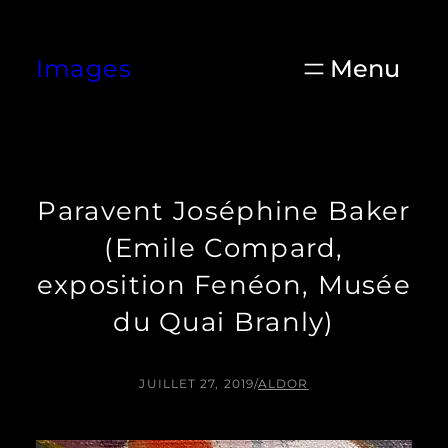
Aller
au
Images
contenu
Paravent Joséphine Baker
(Emile Compard,
exposition Fenéon, Musée
du Quai Branly)
JUILLET 27, 2019
/
ALDOR