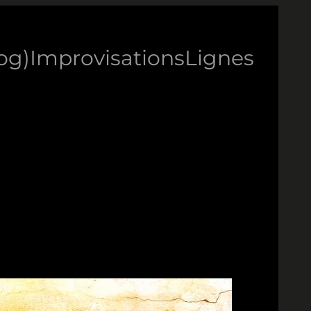
log)
Improvisations
Lignes