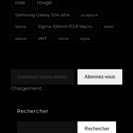
rouge
rose
Samsung Galaxy S24 ultra
sculpture
Sigma 105mm f/2.8 Macro
Seine
soleil
vert
statue
Vitrine
église
Saisissez votre adresse e-mail…
Abonnez-vous
Chargement…
Rechercher
Rechercher