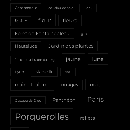
Compostelle
coucher de soleil
eau
fleur
fleurs
feuille
Forêt de Fontainebleau
gris
Jardin des plantes
Hauteluce
jaune
lune
Jardin du Luxembourg
Marseille
Lyon
mer
noir et blanc
nuit
nuages
Paris
Panthéon
Oustaou de Dieu
Porquerolles
reflets