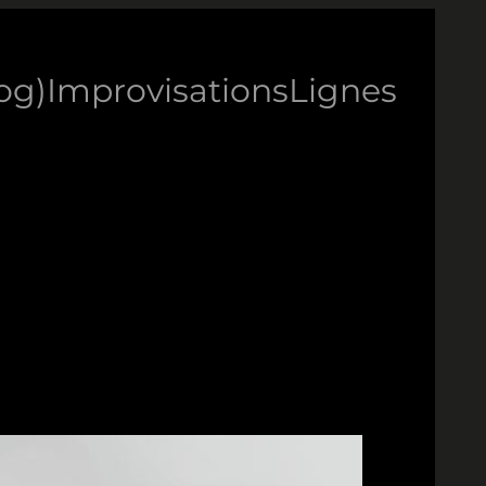
log)
Improvisations
Lignes