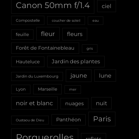
Canon 50mm f/1.4
ciel
Compostelle
coucher de soleil
eau
fleur
fleurs
feuille
Forêt de Fontainebleau
gris
Jardin des plantes
Hauteluce
jaune
lune
Jardin du Luxembourg
Marseille
Lyon
mer
noir et blanc
nuit
nuages
Paris
Panthéon
Oustaou de Dieu
Porquerolles
reflets