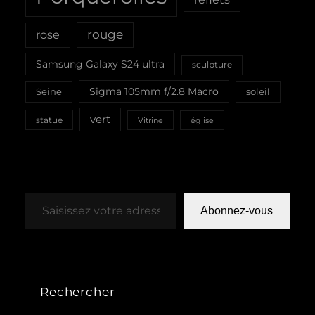
rouge
rose
Samsung Galaxy S24 ultra
sculpture
Sigma 105mm f/2.8 Macro
Seine
soleil
vert
statue
Vitrine
église
Saisissez votre adresse e-mail…
Abonnez-vous
Rechercher