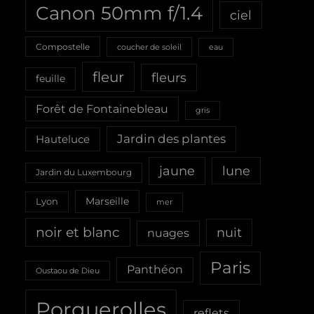
Canon 50mm f/1.4
ciel
Compostelle
coucher de soleil
eau
fleur
fleurs
feuille
Forêt de Fontainebleau
gris
Jardin des plantes
Hauteluce
jaune
lune
Jardin du Luxembourg
Marseille
Lyon
mer
noir et blanc
nuit
nuages
Paris
Panthéon
Oustaou de Dieu
Porquerolles
reflets