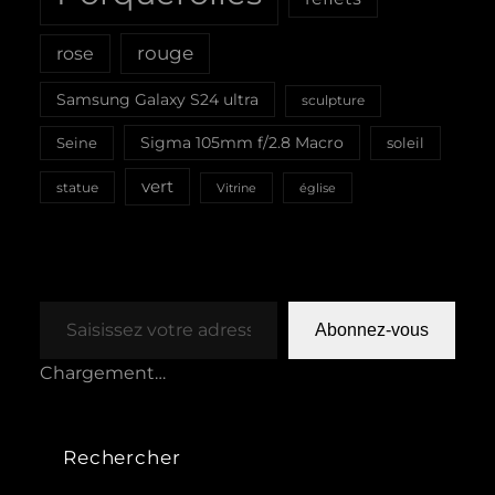
rouge
rose
Samsung Galaxy S24 ultra
sculpture
Sigma 105mm f/2.8 Macro
Seine
soleil
vert
statue
Vitrine
église
Saisissez votre adresse e-mail…
Abonnez-vous
Chargement…
Rechercher