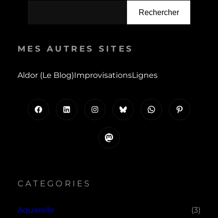
Rechercher
MES AUTRES SITES
Aldor (le Blog)
Improvisations
Lignes
Facebook
LinkedIn
Instagram
Bluesky
WhatsApp
Pinterest
Mastodon
CATEGORIES
Aquarelle
(3)