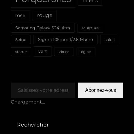
reflets
rouge
rose
Samsung Galaxy S24 ultra
sculpture
Sigma 105mm f/2.8 Macro
Seine
soleil
vert
statue
Vitrine
église
Saisissez votre adresse e-mail…
Abonnez-vous
Chargement…
Rechercher