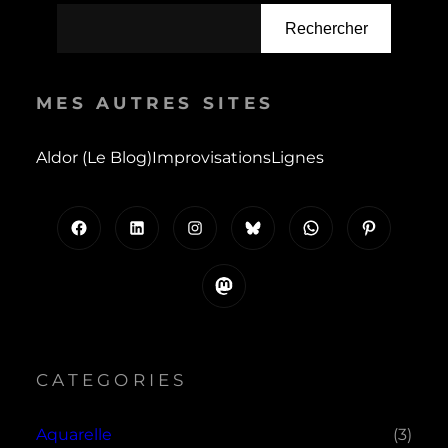
Rechercher
MES AUTRES SITES
Aldor (le Blog)
Improvisations
Lignes
Facebook
LinkedIn
Instagram
Bluesky
WhatsApp
Pinterest
Mastodon
CATEGORIES
Aquarelle
(3)