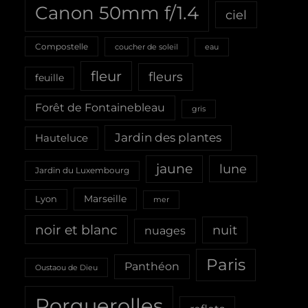
Canon 50mm f/1.4
ciel
Compostelle
coucher de soleil
eau
fleur
fleurs
feuille
Forêt de Fontainebleau
gris
Jardin des plantes
Hauteluce
jaune
lune
Jardin du Luxembourg
Marseille
Lyon
mer
noir et blanc
nuit
nuages
Paris
Panthéon
Oustaou de Dieu
Porquerolles