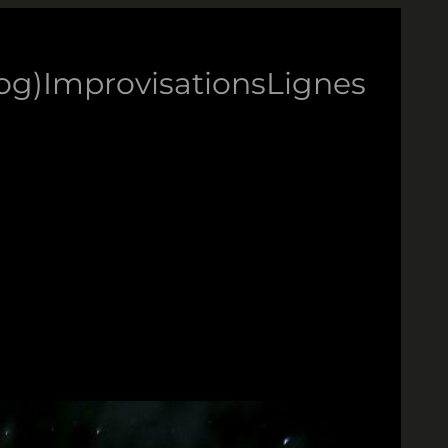
log)
Improvisations
Lignes