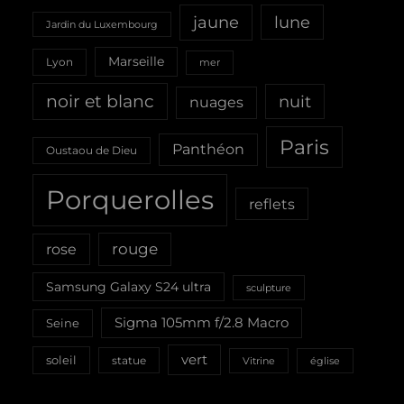
jaune
lune
Jardin du Luxembourg
Marseille
Lyon
mer
noir et blanc
nuit
nuages
Paris
Panthéon
Oustaou de Dieu
Porquerolles
reflets
rouge
rose
Samsung Galaxy S24 ultra
sculpture
Sigma 105mm f/2.8 Macro
Seine
vert
soleil
statue
Vitrine
église