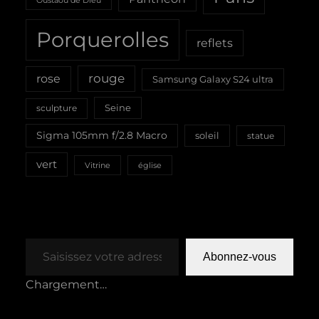
Oustaou de Dieu
Porquerolles
reflets
rouge
rose
Samsung Galaxy S24 ultra
Seine
sculpture
Sigma 105mm f/2.8 Macro
soleil
statue
vert
Vitrine
église
Saisissez votre adresse e-mail…
Abonnez-vous
Chargement…