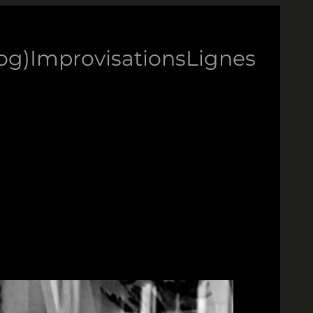
log)
Improvisations
Lignes