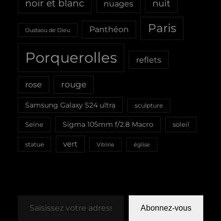
noir et blanc
nuit
nuages
Paris
Panthéon
Oustaou de Dieu
Porquerolles
reflets
rouge
rose
Samsung Galaxy S24 ultra
sculpture
Sigma 105mm f/2.8 Macro
Seine
soleil
vert
statue
Vitrine
église
Saisissez votre adresse e-mail…
Abonnez-vous