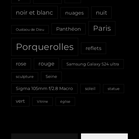
noir et blanc
nuit
nuages
Paris
Panthéon
Oustaou de Dieu
Porquerolles
reflets
rouge
rose
Samsung Galaxy S24 ultra
Seine
sculpture
Sigma 105mm f/2.8 Macro
soleil
statue
vert
Vitrine
église
Saisissez votre adresse e-mail…