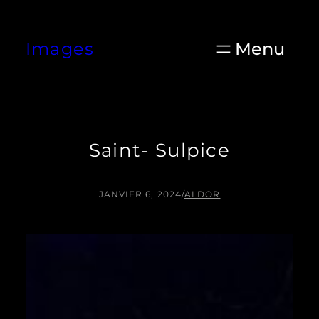
Aller
au
Images
contenu
Saint- Sulpice
JANVIER 6, 2024
/
ALDOR