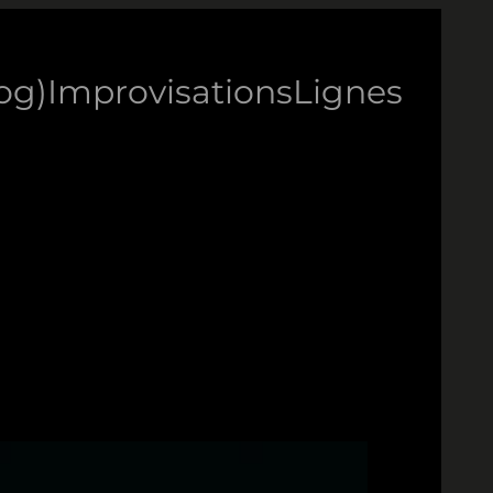
log)
Improvisations
Lignes