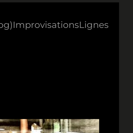
log)
Improvisations
Lignes