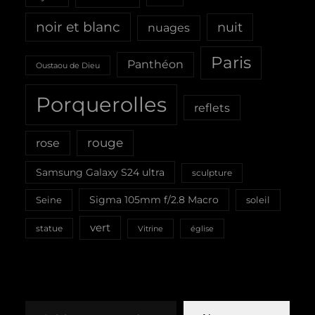
noir et blanc
nuit
nuages
Paris
Panthéon
Oustaou de Dieu
Porquerolles
reflets
rouge
rose
Samsung Galaxy S24 ultra
sculpture
Sigma 105mm f/2.8 Macro
Seine
soleil
vert
statue
Vitrine
église
Saisissez votre adresse e-mail…