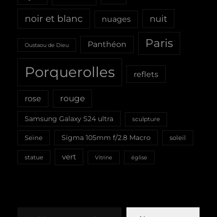
noir et blanc
nuit
nuages
Paris
Panthéon
Oustaou de Dieu
Porquerolles
reflets
rouge
rose
Samsung Galaxy S24 ultra
sculpture
Sigma 105mm f/2.8 Macro
Seine
soleil
vert
statue
Vitrine
église
Saisissez votre adresse e-mail…