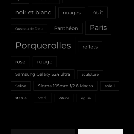
noir et blanc
nuit
nuages
Paris
Panthéon
Oustaou de Dieu
Porquerolles
reflets
rouge
rose
Samsung Galaxy S24 ultra
sculpture
Sigma 105mm f/2.8 Macro
Seine
soleil
vert
statue
Vitrine
église
Saisissez votre adresse e-mail…