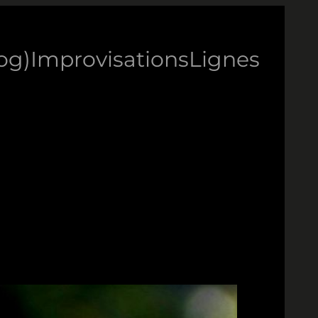
log)
Improvisations
Lignes