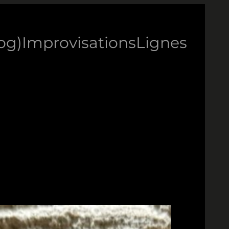
log)
Improvisations
Lignes