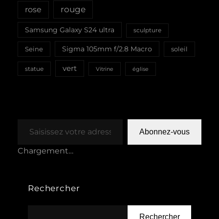
rouge
rose
Samsung Galaxy S24 ultra
sculpture
Sigma 105mm f/2.8 Macro
Seine
soleil
vert
statue
Vitrine
église
Saisissez votre adresse e-mail…
Abonnez-vous
Chargement…
Rechercher
Rechercher