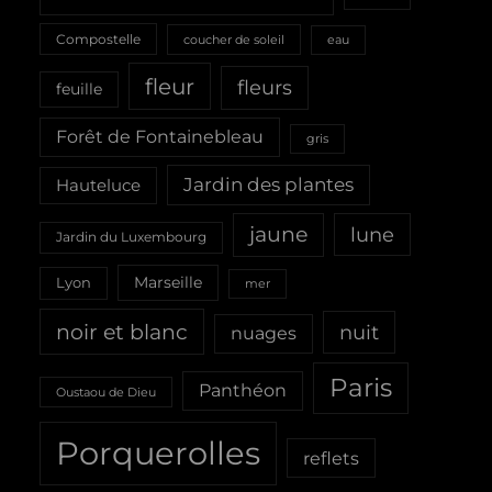
Compostelle
coucher de soleil
eau
fleur
fleurs
feuille
Forêt de Fontainebleau
gris
Jardin des plantes
Hauteluce
jaune
lune
Jardin du Luxembourg
Marseille
Lyon
mer
noir et blanc
nuit
nuages
Paris
Panthéon
Oustaou de Dieu
Porquerolles
reflets