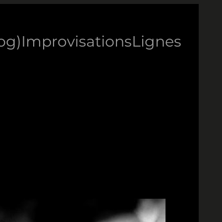
log)
Improvisations
Lignes