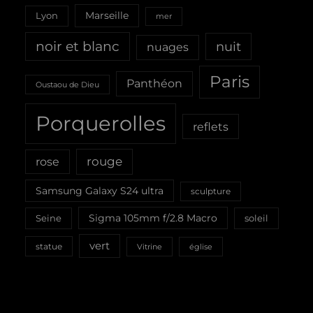
Marseille
Lyon
mer
noir et blanc
nuit
nuages
Paris
Panthéon
Oustaou de Dieu
Porquerolles
reflets
rouge
rose
Samsung Galaxy S24 ultra
sculpture
Sigma 105mm f/2.8 Macro
Seine
soleil
vert
statue
Vitrine
église