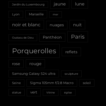
jaune
lune
Jardin du Luxembourg
Marseille
Lyon
mer
noir et blanc
nuit
nuages
Paris
Panthéon
Oustaou de Dieu
Porquerolles
reflets
rouge
rose
Samsung Galaxy S24 ultra
sculpture
Sigma 105mm f/2.8 Macro
Seine
soleil
vert
statue
Vitrine
église