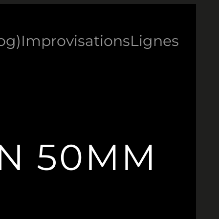
log)
Improvisations
Lignes
N 50MM