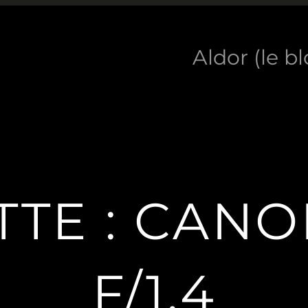
Aldor (le b
TTE :
CANO
F/1.4