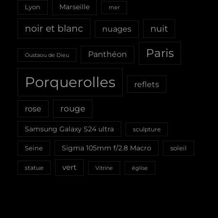
Marseille
Lyon
mer
noir et blanc
nuit
nuages
Paris
Panthéon
Oustaou de Dieu
Porquerolles
reflets
rouge
rose
Samsung Galaxy S24 ultra
sculpture
Sigma 105mm f/2.8 Macro
Seine
soleil
vert
statue
Vitrine
église
Saisissez votre adresse e-mail…