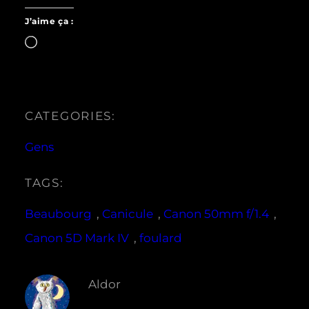
J’aime ça :
Chargement…
CATEGORIES:
Gens
TAGS:
Beaubourg
, 
Canicule
, 
Canon 50mm f/1.4
, 
Canon 5D Mark IV
, 
foulard
Aldor