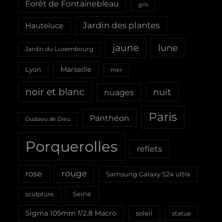
Forêt de Fontainebleau
gris
Jardin des plantes
Hauteluce
jaune
lune
Jardin du Luxembourg
Marseille
Lyon
mer
noir et blanc
nuit
nuages
Paris
Panthéon
Oustaou de Dieu
Porquerolles
reflets
rouge
rose
Samsung Galaxy S24 ultra
Seine
sculpture
Sigma 105mm f/2.8 Macro
soleil
statue