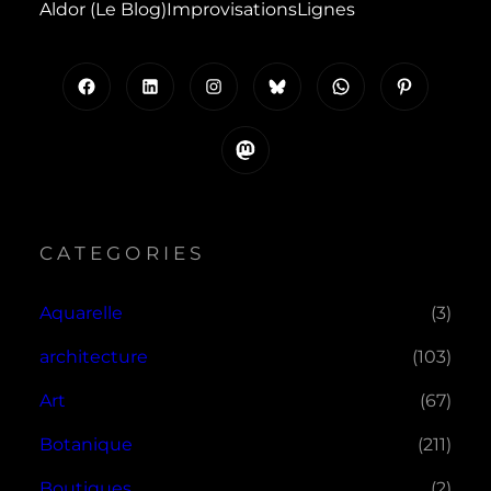
Aldor (le Blog)
Improvisations
Lignes
Facebook
LinkedIn
Instagram
Bluesky
WhatsApp
Pinterest
Mastodon
CATEGORIES
Aquarelle
(3)
architecture
(103)
Art
(67)
Botanique
(211)
Boutiques
(2)