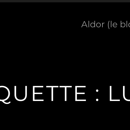
Aldor (le b
QUETTE :
L