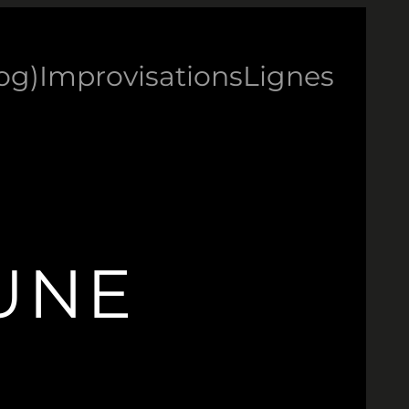
log)
Improvisations
Lignes
UNE