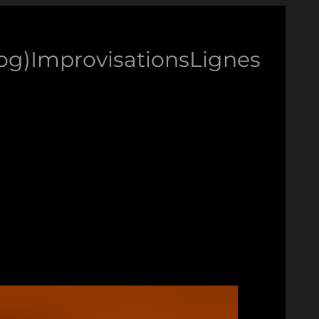
log)
Improvisations
Lignes