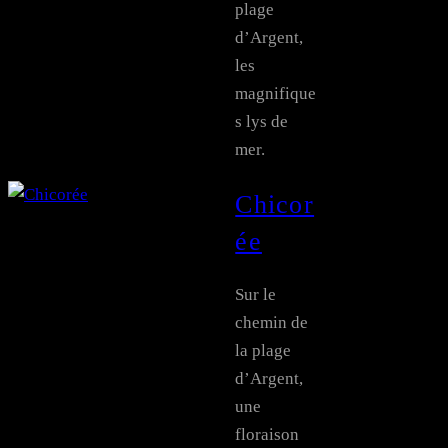
plage
d’Argent,
les
magnifique
s lys de
mer.
Chicor
ée
Sur le
chemin de
la plage
d’Argent,
une
floraison