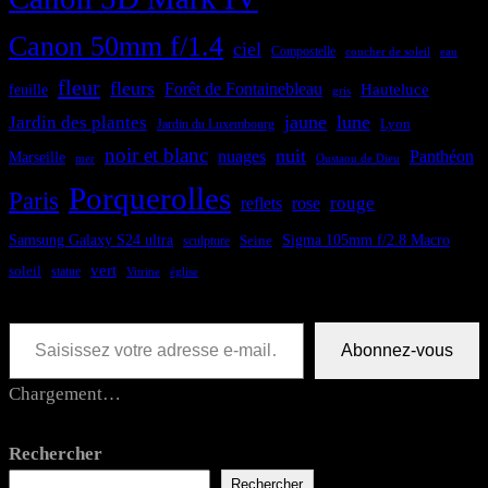
Canon 50mm f/1.4
ciel
Compostelle
coucher de soleil
eau
fleur
fleurs
Forêt de Fontainebleau
feuille
Hauteluce
gris
jaune
lune
Jardin des plantes
Lyon
Jardin du Luxembourg
noir et blanc
nuit
nuages
Panthéon
Marseille
Oustaou de Dieu
mer
Porquerolles
Paris
rouge
reflets
rose
Samsung Galaxy S24 ultra
Sigma 105mm f/2.8 Macro
Seine
sculpture
vert
soleil
statue
Vitrine
église
Saisissez votre adresse e-mail…
Abonnez-vous
Chargement…
Rechercher
Rechercher