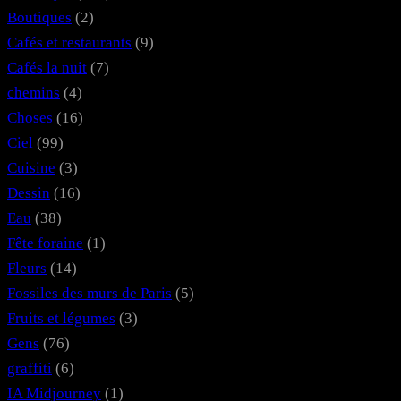
m
t
Boutiques
(2)
Cafés et restaurants
(9)
Cafés la nuit
(7)
chemins
(4)
Choses
(16)
Ciel
(99)
Cuisine
(3)
Dessin
(16)
Eau
(38)
Fête foraine
(1)
Fleurs
(14)
Fossiles des murs de Paris
(5)
Fruits et légumes
(3)
Gens
(76)
graffiti
(6)
IA Midjourney
(1)