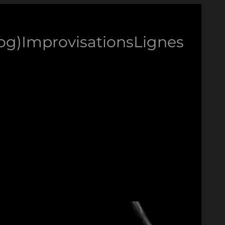
log)
Improvisations
Lignes