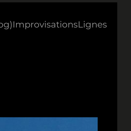
log)
Improvisations
Lignes