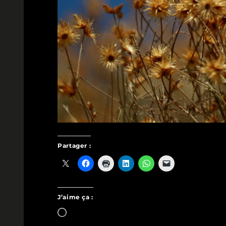
Partager :
J’aime ça :
Chargement…