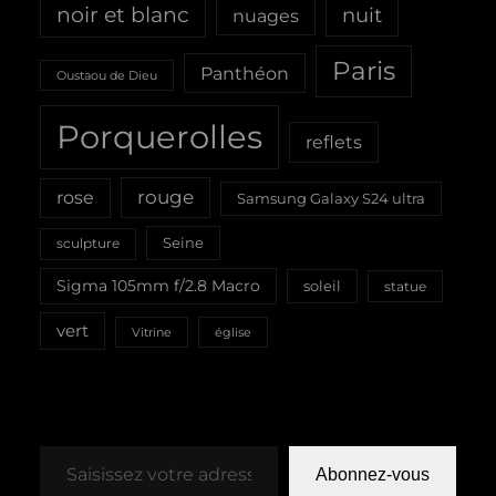
noir et blanc
nuit
nuages
Paris
Panthéon
Oustaou de Dieu
Porquerolles
reflets
rouge
rose
Samsung Galaxy S24 ultra
Seine
sculpture
Sigma 105mm f/2.8 Macro
soleil
statue
vert
Vitrine
église
Saisissez votre adresse e-mail…
Abonnez-vous