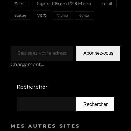
Sigma 105mm f/2.8 Macro
Seine
soleil
vert
statue
Vitrine
église
Saisissez votre adresse e-mail…
Abonnez-vous
Chargement…
Rechercher
Rechercher
MES AUTRES SITES