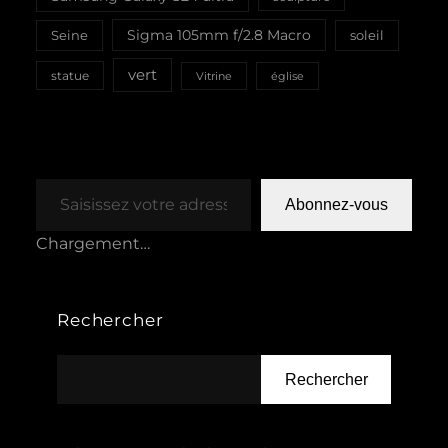
Sigma 105mm f/2.8 Macro
Seine
soleil
vert
statue
Vitrine
église
Saisissez votre adresse e-mail…
Abonnez-vous
Chargement…
Rechercher
Rechercher