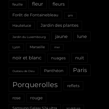
fleur
fleurs
feuille
Forêt de Fontainebleau
gris
Jardin des plantes
Hauteluce
jaune
lune
Jardin du Luxembourg
Marseille
Lyon
mer
noir et blanc
nuit
nuages
Paris
Panthéon
Oustaou de Dieu
Porquerolles
reflets
rouge
rose
Samsung Galaxy S24 ultra
sculpture