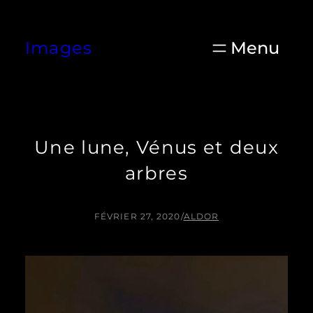
Aller
au
Images
contenu
Une lune, Vénus et deux
arbres
FÉVRIER 27, 2020
/
ALDOR