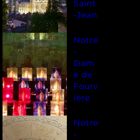
Saint
-Jean
Notre
-
Dam
e de
Fourv
ière
Notre
-