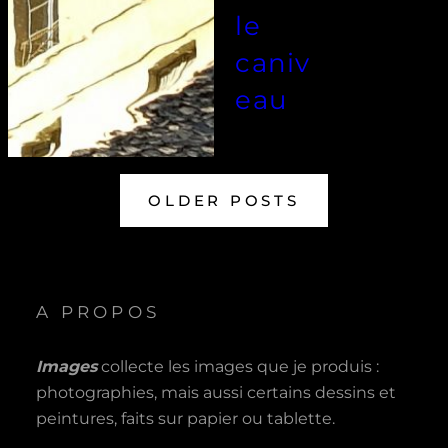
le
caniv
eau
OLDER POSTS
A PROPOS
Images
collecte les images que je produis :
photographies, mais aussi certains dessins et
peintures, faits sur papier ou tablette.