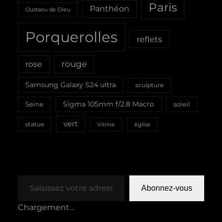
Paris
Panthéon
Oustaou de Dieu
Porquerolles
reflets
rouge
rose
Samsung Galaxy S24 ultra
sculpture
Sigma 105mm f/2.8 Macro
Seine
soleil
vert
statue
Vitrine
église
Saisissez votre adresse e-mail…
Abonnez-vous
Chargement…