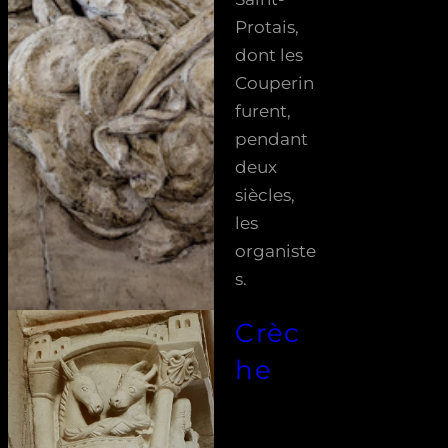
Protais,
dont les
Couperin
furent,
pendant
deux
siècles,
les
organiste
s.
Crèc
he