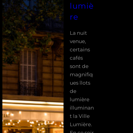
lumiè
re
La nuit
venue,
certains
cafés
sont de
magnifiq
ues îlots
de
lumière
illuminan
t la Ville
Lumière.
En ce soir