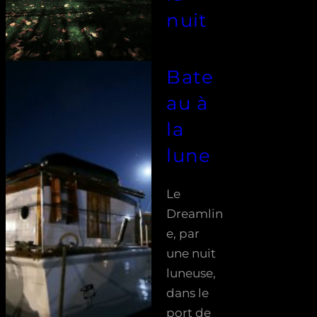
nuit
Bate
au à
la
lune
Le
Dreamlin
e, par
une nuit
luneuse,
dans le
port de