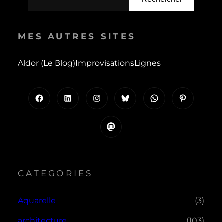
MES AUTRES SITES
Aldor (le Blog)
Improvisations
Lignes
Facebook
LinkedIn
Instagram
Bluesky
WhatsApp
Pinterest
Mastodon
CATEGORIES
Aquarelle
(3)
architecture
(103)