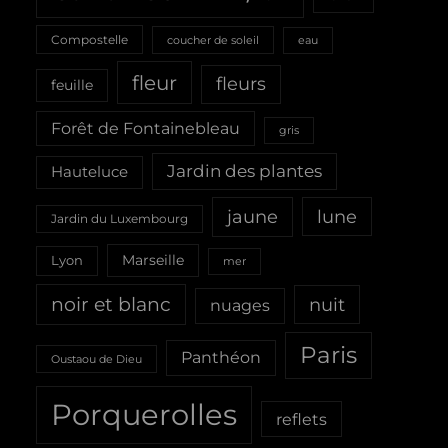
Compostelle
coucher de soleil
eau
fleur
fleurs
feuille
Forêt de Fontainebleau
gris
Jardin des plantes
Hauteluce
jaune
lune
Jardin du Luxembourg
Marseille
Lyon
mer
noir et blanc
nuit
nuages
Paris
Panthéon
Oustaou de Dieu
Porquerolles
reflets