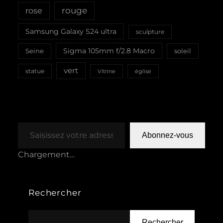
rouge
rose
Samsung Galaxy S24 ultra
sculpture
Sigma 105mm f/2.8 Macro
Seine
soleil
vert
statue
Vitrine
église
Saisissez votre adresse e-mail…
Abonnez-vous
Chargement…
Rechercher
Rechercher