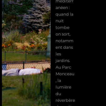
méditerr
anéen :
quand la
nuit
tombe
on sort,
notamm
ent dans
les
jardins.
Au Parc
Monceau
, la
lumière
du
réverbère