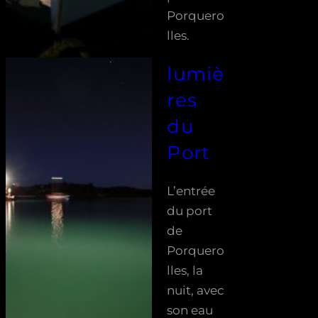
Porquero
lles.
lumiè
res
du
Port
L’entrée
du port
de
Porquero
lles, la
nuit, avec
son eau