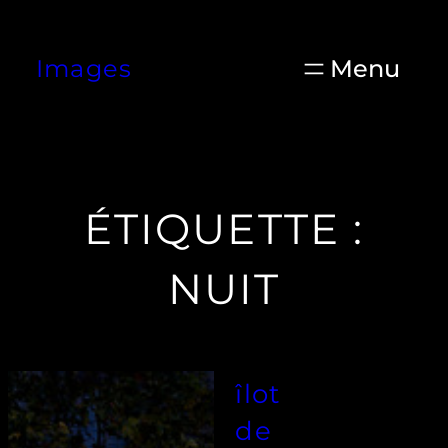
Aller
au
Images
contenu
ÉTIQUETTE :
NUIT
îlot
de