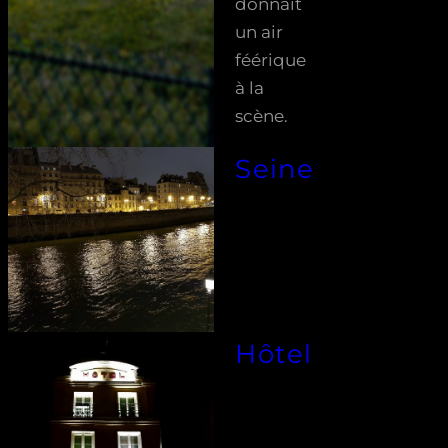
donnait
un air
féérique
à la
scène.
Seine
Hôtel