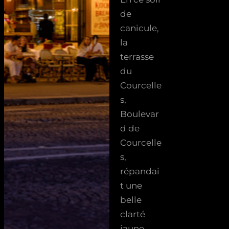
de
canicule,
la
terrasse
du
Courcelle
s,
Boulevar
d de
Courcelle
s,
répandai
t une
belle
clarté
jaune.