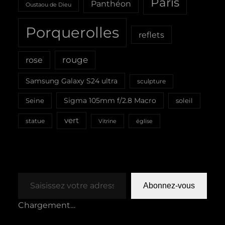
Paris
Panthéon
Oustaou de Dieu
Porquerolles
reflets
rouge
rose
Samsung Galaxy S24 ultra
sculpture
Sigma 105mm f/2.8 Macro
Seine
soleil
vert
statue
Vitrine
église
Saisissez votre adresse e-mail…
Abonnez-vous
Chargement…