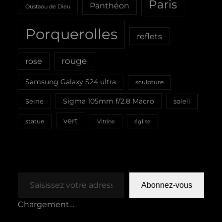
Paris
Panthéon
Oustaou de Dieu
Porquerolles
reflets
rouge
rose
Samsung Galaxy S24 ultra
sculpture
Sigma 105mm f/2.8 Macro
Seine
soleil
vert
statue
Vitrine
église
Saisissez votre adresse e-mail…
Abonnez-vous
Chargement…