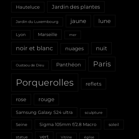
Jardin des plantes
Hauteluce
jaune
lune
Jardin du Luxembourg
Marseille
Lyon
mer
noir et blanc
nuit
nuages
Paris
Panthéon
Oustaou de Dieu
Porquerolles
reflets
rouge
rose
Samsung Galaxy S24 ultra
sculpture
Sigma 105mm f/2.8 Macro
Seine
soleil
vert
statue
Vitrine
église