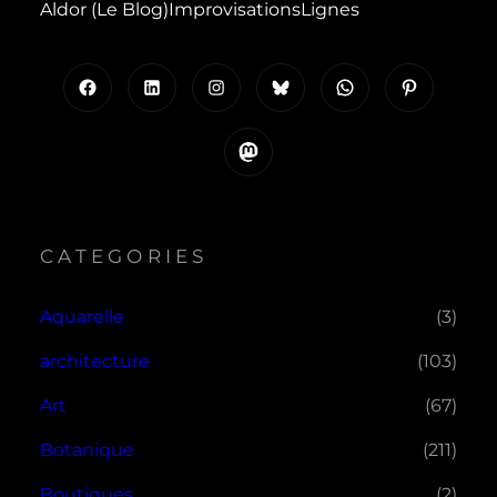
Aldor (le Blog)
Improvisations
Lignes
Facebook
LinkedIn
Instagram
Bluesky
WhatsApp
Pinterest
Mastodon
CATEGORIES
Aquarelle
(3)
architecture
(103)
Art
(67)
Botanique
(211)
Boutiques
(2)