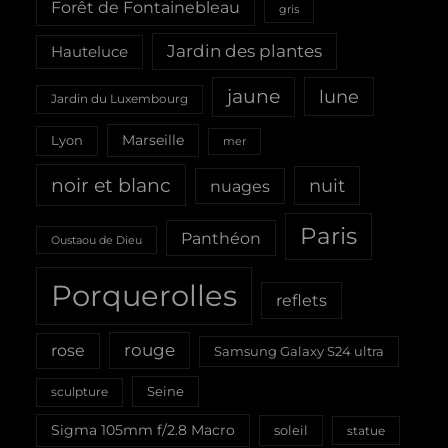
Forêt de Fontainebleau
gris
Jardin des plantes
Hauteluce
jaune
lune
Jardin du Luxembourg
Marseille
Lyon
mer
noir et blanc
nuit
nuages
Paris
Panthéon
Oustaou de Dieu
Porquerolles
reflets
rouge
rose
Samsung Galaxy S24 ultra
Seine
sculpture
Sigma 105mm f/2.8 Macro
soleil
statue