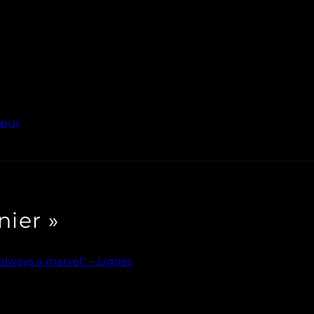
Cœur
nier »
 always a marvel" – Lignes