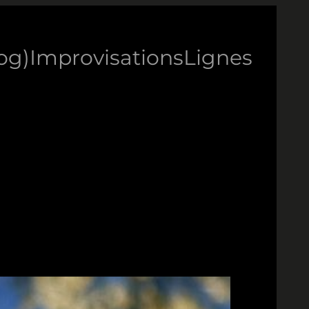
log)
Improvisations
Lignes