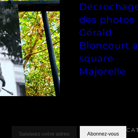
Décrochag
des photos
Gérald
Bloncourt 
square
Majorelle
Saisissez votre adresse e-mail…
CA
Abonnez-vous