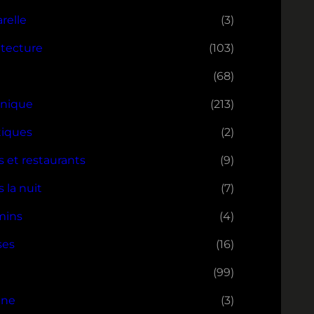
relle
(3)
itecture
(103)
(68)
nique
(213)
iques
(2)
s et restaurants
(9)
 la nuit
(7)
mins
(4)
ses
(16)
(99)
ine
(3)