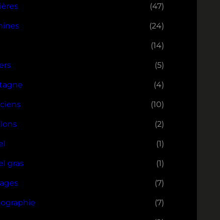
ères
(47)
hines
(24)
(14)
ers
(5)
tagne
(4)
ciens
(10)
llons
(2)
el
(1)
el gras
(1)
ages
(7)
ographie
(7)