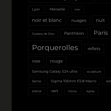
Marseille
Lyon
mer
noir et blanc
nuit
nuages
Paris
Panthéon
Oustaou de Dieu
Porquerolles
reflets
rouge
rose
Samsung Galaxy S24 ultra
sculpture
Sigma 105mm f/2.8 Macro
Seine
sol
vert
statue
Vitrine
église