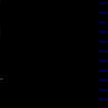
Lumi
Mac
Mer
Méti
Mon
Musi
Papi
past
eil
Past
Pays
Phot