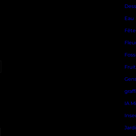
Dess
Eau
Fête
Fleu
Foss
Frui
Gen
graff
IA M
Inse
Jard