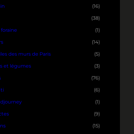
in
(16)
(38)
 foraine
(1)
rs
(14)
iles des murs de Paris
(5)
ts et légumes
(3)
s
(76)
iti
(6)
idjourney
(1)
ctes
(9)
ins
(15)