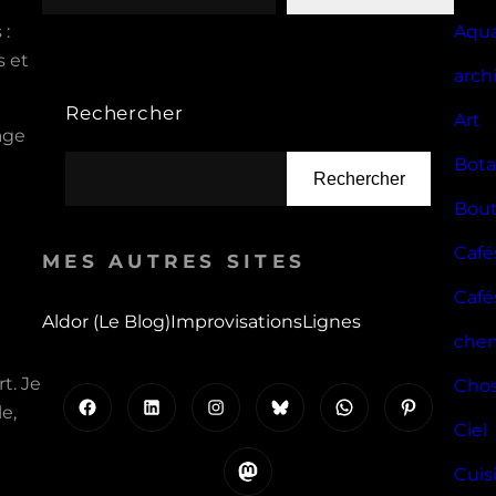
 :
Aqua
s et
arch
Rechercher
Art
age
Bota
Rechercher
Bout
Café
MES AUTRES SITES
Cafés
Aldor (le Blog)
Improvisations
Lignes
che
t. Je
Cho
Facebook
LinkedIn
Instagram
Bluesky
WhatsApp
Pinterest
e,
Ciel
Mastodon
Cuis