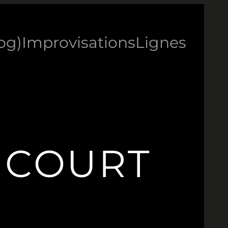
log)
Improvisations
Lignes
NCOURT