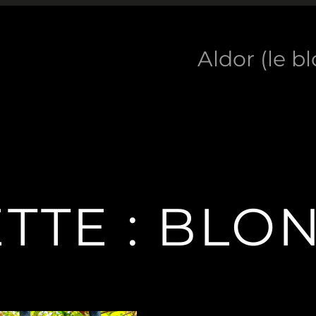
Aldor (le b
TTE :
BLO