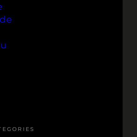
e
 de
au
TEGORIES