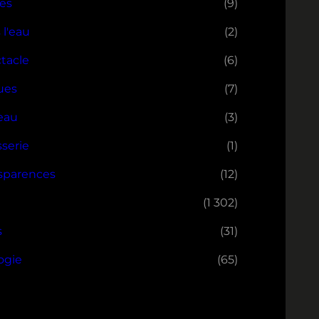
res
(9)
 l'eau
(2)
tacle
(6)
ues
(7)
eau
(3)
sserie
(1)
sparences
(12)
(1 302)
s
(31)
ogie
(65)